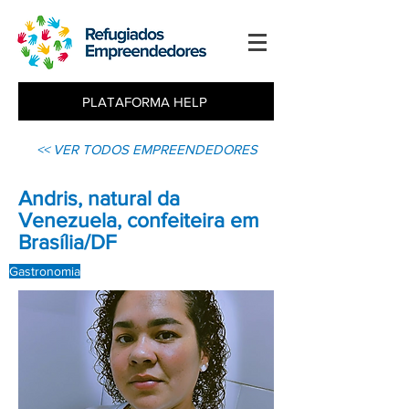
PLATAFORMA HELP
<< VER TODOS EMPREENDEDORES
Andris, natural da
Venezuela, confeiteira em
Brasília/DF
Gastronomia