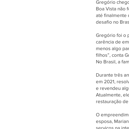
Gregório chego
Boa Vista não f
até finalmente 
desafio no Bras
Gregório foi o 
carência de em
menos algo par
filhos”, conta 
No Brasil, a fam
Durante três a
em 2021, resol
e revendeu alg
Atualmente, el
restauração de
O empreendimen
esposa, Marian 
serviços na int