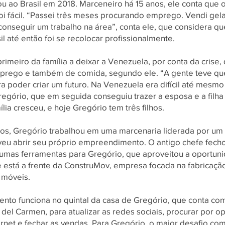
u ao Brasil em 2018. Marceneiro há 15 anos, ele conta que
oi fácil. “Passei três meses procurando emprego. Vendi gel
conseguir um trabalho na área”, conta ele, que considera q
il até então foi se recolocar profissionalmente.
primeiro da família a deixar a Venezuela, por conta da crise
prego e também de comida, segundo ele. “A gente teve qu
a poder criar um futuro. Na Venezuela era difícil até mesmo
Gregório, que em seguida conseguiu trazer a esposa e a filha 
ília cresceu, e hoje Gregório tem três filhos.
nos, Gregório trabalhou em uma marcenaria liderada por um 
veu abrir seu próprio empreendimento. O antigo chefe fech
umas ferramentas para Gregório, que aproveitou a oportun
e está a frente da ConstruMov, empresa focada na fabricação
 móveis.
to funciona no quintal da casa de Gregório, que conta co
del Carmen, para atualizar as redes sociais, procurar por 
ernet e fechar as vendas. Para Gregório, o maior desafio c