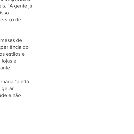
is. “A gente já
isso
erviço de
e mesas de
xperiência do
s estilos e
 lojas e
ante.
enaria “ainda
 gerar
ade e não