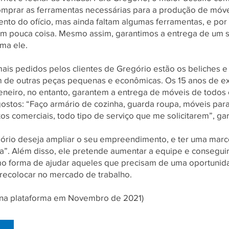
comprar as ferramentas necessárias para a produção de móve
nto do ofício, mas ainda faltam algumas ferramentas, e por 
m pouca coisa. Mesmo assim, garantimos a entrega de um s
rma ele.
 mais pedidos pelos clientes de Gregório estão os beliches 
m de outras peças pequenas e econômicas. Os 15 anos de e
eneiro, no entanto, garantem a entrega de móveis de todos o
ostos: “Faço armário de cozinha, guarda roupa, móveis para
s comerciais, todo tipo de serviço que me solicitarem”, gar
gório deseja ampliar o seu empreendimento, e ter uma marc
a”. Além disso, ele pretende aumentar a equipe e conseguir
o forma de ajudar aqueles que precisam de uma oportunid
ecolocar no mercado de trabalho.
o na plataforma em Novembro de 2021)