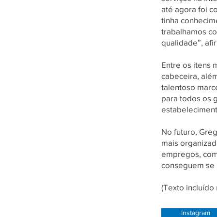
até agora foi 
tinha conhecime
trabalhamos co
qualidade”, afi
Entre os itens
cabeceira, alé
talentoso marc
para todos os g
estabelecimento
No futuro, Gre
mais organizad
empregos, com
conseguem se r
(Texto incluíd
Instagram