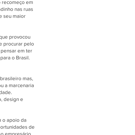
 o recomeço em
adinho nas ruas
ue seu maior
, que provocou
e procurar pelo
 pensar em ter
para o Brasil.
brasileiro mas,
ou a marcenaria
idade.
, design e
m o apoio da
oportunidades de
omo empresário