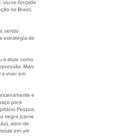
 viu-se forçada
ção no Brasil,
a, sendo
a estratégia de
u a atuar como
depressão. Mais
 a viver em
nanceiramente e
spaço para
pitácio Pessoa,
do negro (carne
jão), além de
onsiste em um