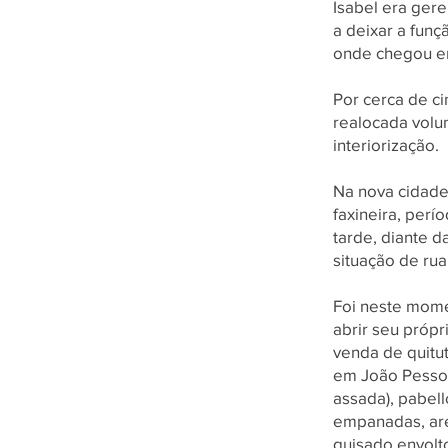
Isabel era ger
a deixar a fun
onde chegou e
Por cerca de c
realocada volu
interiorização.
Na nova cidade
faxineira, perí
tarde, diante 
situação de rua
Foi neste mome
abrir seu próp
venda de quitut
em João Pessoa
assada), pabell
empanadas, arep
guisado envolt