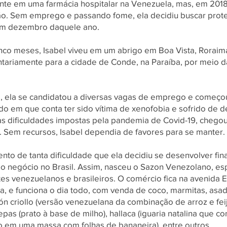
ente em uma farmácia hospitalar na Venezuela, mas, em 2018,
ção. Sem emprego e passando fome, ela decidiu buscar prote
m dezembro daquele ano.
inco meses, Isabel viveu em um abrigo em Boa Vista, Roraim
ntariamente para a cidade de Conde, na Paraíba, por meio d
, ela se candidatou a diversas vagas de emprego e começo
odo em que conta ter sido vítima de xenofobia e sofrido de 
das dificuldades impostas pela pandemia de Covid-19, chegou
. Sem recursos, Isabel dependia de favores para se manter.
nto de tanta dificuldade que ela decidiu se desenvolver fi
rio negócio no Brasil. Assim, nasceu o Sazon Venezolano, e
es venezuelanos e brasileiros. O comércio fica na avenida E
, e funciona o dia todo, com venda de coco, marmitas, asa
ón criollo (versão venezuelana da combinação de arroz e fei
as (prato à base de milho), hallaca (iguaria natalina que c
o em uma massa com folhas de bananeira), entre outros.