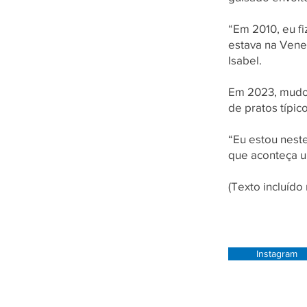
“Em 2010, eu f
estava na Venez
Isabel.
Em 2023, mudou
de pratos típic
“Eu estou neste
que aconteça u
(Texto incluíd
Instagram