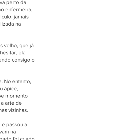
va perto da
mo enfermeira,
nculo, jamais
lizada na
 velho, que já
hesitar, ela
vando consigo o
a. No entanto,
u ápice,
esse momento
 a arte de
as vizinhas.
 e passou a
avam na
ado foi criado,