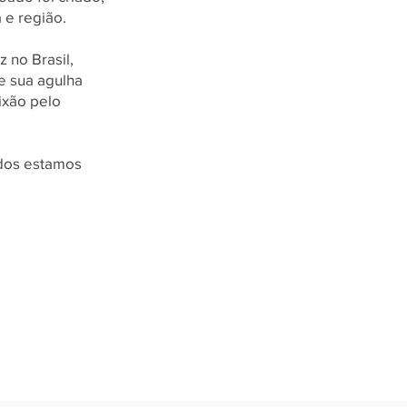
 e região.
 no Brasil,
e sua agulha
aixão pelo
odos estamos