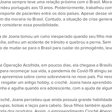
Joana sempre teve uma relação próxima com o Brasil. Mora
rendeu português aos 13 anos. Posteriormente, trabalhou co
nsporte de pacientes entre os dois países. Apesar desse ví
 dia moraria no Brasil. Contudo, a situação de crise genera
 considerar essa possibilidade.
a de Joana tomou um rumo inesperado quando seu filho mais
ília, sofreu um acidente de trânsito e quebrou a perna. Sem 
o de mudar-se para o Brasil para cuidar do primogênito, le
a Operação Acolhida, em poucos dias, ela chegava a Brasíli
para recomeçar sua vida, a pandemia de Covid-19 atingiu se
 apreensiva sobre como sobreviveria no novo país. Foi n
 resgatar um antigo hobby, o crochê. Joana havia aprendido
linha e agulha quando era adolescente, com a ajuda de algum
rochê, Joana percebeu que ainda possuía grande habilidade
roupas, bolsas e laços para cabelo. Seus filhos também ajud
nda dos produtos. Assim, o empreendimento Crochê Abenço