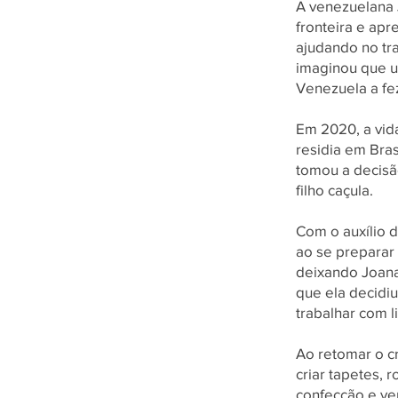
A venezuelana 
fronteira e ap
ajudando no tra
imaginou que um
Venezuela a fez
Em 2020, a vid
residia em Bras
tomou a decisã
filho caçula.
Com o auxílio d
ao se preparar 
deixando Joana
que ela decidiu
trabalhar com 
Ao retomar o c
criar tapetes, 
confecção e ve