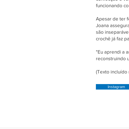
funcionando co
Apesar de ter 
Joana assegura
são inseparávei
crochê já faz pa
"Eu aprendi a a
reconstruindo u
(Texto incluíd
Instagram